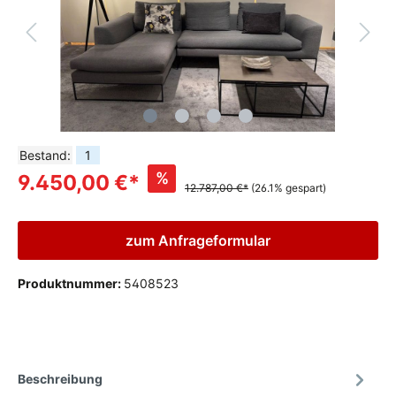
Bestand:
1
%
9.450,00 €*
12.787,00 €*
(26.1% gespart)
zum Anfrageformular
Produktnummer:
5408523
Beschreibung