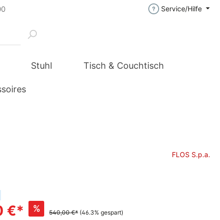
00
Service/Hilfe
Stuhl
Tisch & Couchtisch
soires
FLOS S.p.a.
0 €*
%
540,00 €*
(46.3% gespart)