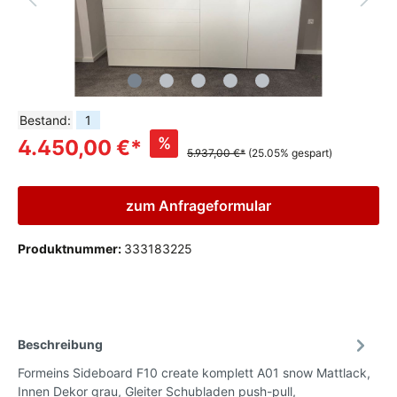
Bestand:
1
%
4.450,00 €*
5.937,00 €*
(25.05% gespart)
zum Anfrageformular
Produktnummer:
333183225
Beschreibung
Formeins Sideboard F10 create komplett A01 snow Mattlack,
Innen Dekor grau, Gleiter Schubladen push-pull,